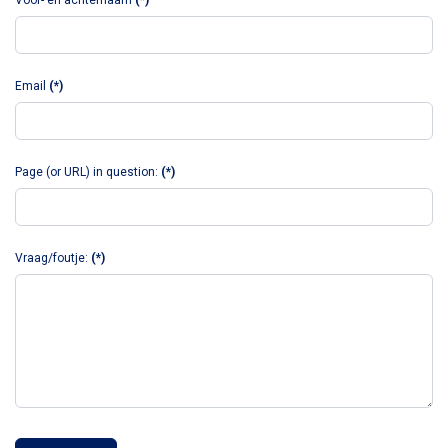
Voor- en achternaam
(*)
Email
(*)
Page (or URL) in question:
(*)
Vraag/foutje:
(*)